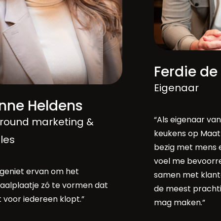
Ferdie de
Eigenaar
nne Heldens
“Als eigenaar va
lround marketing &
keukens op Maat 
les
bezig met mens e
voel me bevoorre
 geniet ervan om het
samen met klant
taalplaatje zó te vormen dat
de meest pracht
 voor iedereen klopt.”
mag maken.”