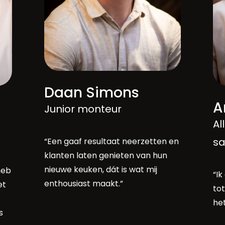
Daan Simons
A
Junior monteur
Al
“Een gaaf resultaat neerzetten en
sa
klanten laten genieten van hun
nieuwe keuken, dát is wat mij
heb
“Ik
enthousiast maakt.”
et
to
het
s