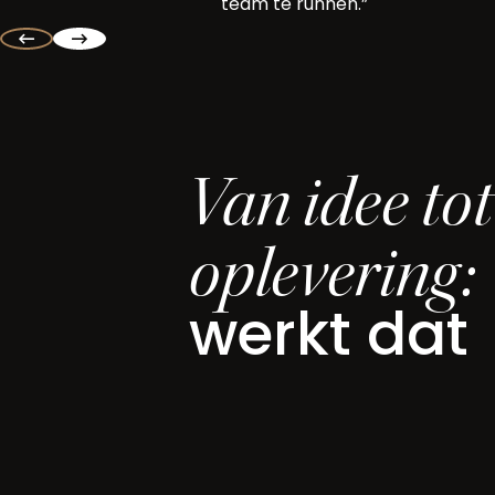
team te runnen.”
Van idee tot
oplevering:
werkt dat