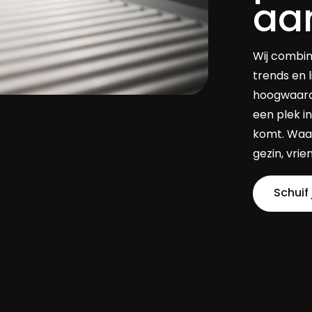
aa
Wij combin
trends en 
hoogwaardi
een plek in
komt. Waar
gezin, vri
Schuif