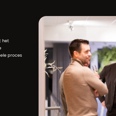
t het
e
hele proces