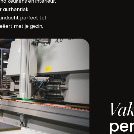
d keukens en interieur.
r authentiek
aandacht perfect tot
eëert met je gezin,
Va
per