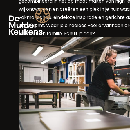
gecombineerd in het op maat maken van high-en
Wij ontwerpen en creëren een plek in je huis waa
vakmanschap, eindeloze inspiratie en gerichte 
uiting komt. Waar je eindeloos veel ervaringen cr
vrienden en familie. Schuif je aan?
Ontdek De Mulder
Neem contact op