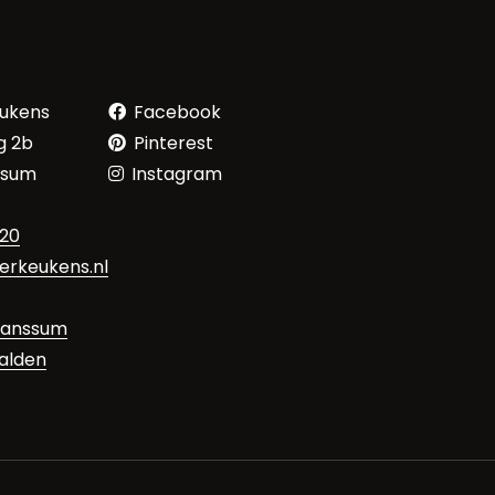
eukens
Facebook
g 2b
Pinterest
ssum
Instagram
 20
erkeukens.nl
anssum
alden